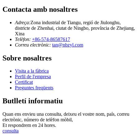
Contacta amb nosaltres
Adreça:
Zona industrial de Tiangu, regió de Jiulonghu,
districte de Zhenhai, ciutat de Ningbo, província de Zhejiang,
Xina
Telèfon:
+86-574-86587617
Correu electrònic:
tan@nbzyl.com
Sobre nosaltres
Visita a la fàbrica
Perfil de l'empresa
Certificat
Preguntes freqüents
Butlletí informatiu
Quan ens envieu una consulta, deixeu el vostre nom, país, correu
electrònic, número de telèfon mòbil,
Et respondrem en 24 hores.
consulta