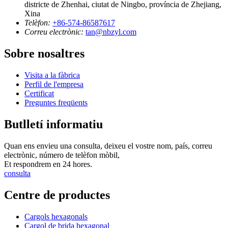
districte de Zhenhai, ciutat de Ningbo, província de Zhejiang,
Xina
Telèfon:
+86-574-86587617
Correu electrònic:
tan@nbzyl.com
Sobre nosaltres
Visita a la fàbrica
Perfil de l'empresa
Certificat
Preguntes freqüents
Butlletí informatiu
Quan ens envieu una consulta, deixeu el vostre nom, país, correu
electrònic, número de telèfon mòbil,
Et respondrem en 24 hores.
consulta
Centre de productes
Cargols hexagonals
Cargol de brida hexagonal