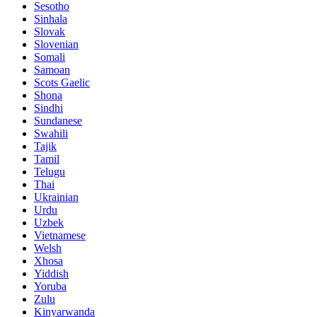
Sesotho
Sinhala
Slovak
Slovenian
Somali
Samoan
Scots Gaelic
Shona
Sindhi
Sundanese
Swahili
Tajik
Tamil
Telugu
Thai
Ukrainian
Urdu
Uzbek
Vietnamese
Welsh
Xhosa
Yiddish
Yoruba
Zulu
Kinyarwanda